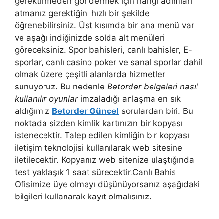
gerektirmeden göndermek için hangi adımları
atmanız gerektiğini hızlı bir şekilde
öğrenebilirsiniz. Üst kısımda bir ana menü var
ve aşağı indiğinizde solda alt menüleri
göreceksiniz. Spor bahisleri, canlı bahisler, E-
sporlar, canlı casino poker ve sanal sporlar dahil
olmak üzere çeşitli alanlarda hizmetler
sunuyoruz. Bu nedenle
Betorder belgeleri nasıl
kullanılır oyunlar
imzaladığı anlaşma en sık
aldığımız
Betorder Güncel
sorulardan biri. Bu
noktada sizden kimlik kartınızın bir kopyası
istenecektir. Talep edilen kimliğin bir kopyası
iletişim teknolojisi kullanılarak web sitesine
iletilecektir. Kopyanız web sitenize ulaştığında
test yaklaşık 1 saat sürecektir.Canlı Bahis
Ofisimize üye olmayı düşünüyorsanız aşağıdaki
bilgileri kullanarak kayıt olmalısınız.