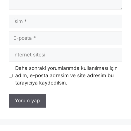
İsim
E-
posta
İnternet
sitesi
Daha sonraki yorumlarımda kullanılması için
adım, e-posta adresim ve site adresim bu
tarayıcıya kaydedilsin.