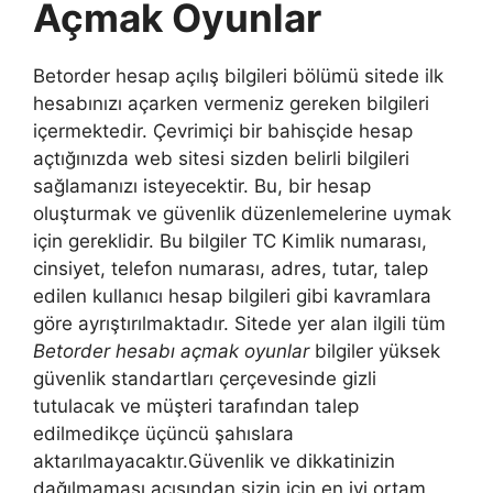
Açmak Oyunlar
Betorder hesap açılış bilgileri bölümü sitede ilk
hesabınızı açarken vermeniz gereken bilgileri
içermektedir. Çevrimiçi bir bahisçide hesap
açtığınızda web sitesi sizden belirli bilgileri
sağlamanızı isteyecektir. Bu, bir hesap
oluşturmak ve güvenlik düzenlemelerine uymak
için gereklidir. Bu bilgiler TC Kimlik numarası,
cinsiyet, telefon numarası, adres, tutar, talep
edilen kullanıcı hesap bilgileri gibi kavramlara
göre ayrıştırılmaktadır. Sitede yer alan ilgili tüm
Betorder hesabı açmak oyunlar
bilgiler yüksek
güvenlik standartları çerçevesinde gizli
tutulacak ve müşteri tarafından talep
edilmedikçe üçüncü şahıslara
aktarılmayacaktır.Güvenlik ve dikkatinizin
dağılmaması açısından sizin için en iyi ortam