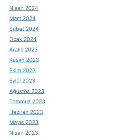
Nisan 2024
Mart 2024
Şubat 2024
Ocak 2024
Aralık 2023
Kasım 2023
Ekim 2023
Eylül 2023
Ağustos 2023
Temmuz 2023
Haziran 2023
Mayıs 2023
Nisan 2023