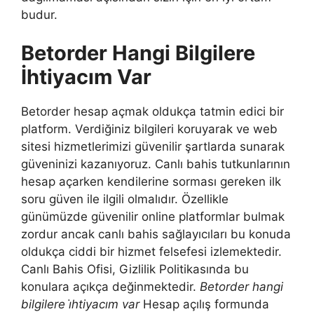
budur.
Betorder Hangi Bilgilere
İhtiyacım Var
Betorder hesap açmak oldukça tatmin edici bir
platform. Verdiğiniz bilgileri koruyarak ve web
sitesi hizmetlerimizi güvenilir şartlarda sunarak
güveninizi kazanıyoruz. Canlı bahis tutkunlarının
hesap açarken kendilerine sorması gereken ilk
soru güven ile ilgili olmalıdır. Özellikle
günümüzde güvenilir online platformlar bulmak
zordur ancak canlı bahis sağlayıcıları bu konuda
oldukça ciddi bir hizmet felsefesi izlemektedir.
Canlı Bahis Ofisi, Gizlilik Politikasında bu
konulara açıkça değinmektedir.
Betorder hangi
bilgilere i̇htiyacım var
Hesap açılış formunda