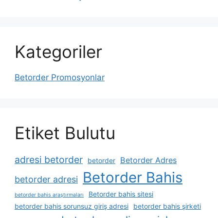
Kategoriler
Betorder Promosyonlar
Etiket Bulutu
adresi betorder
Betorder Adres
betorder
Betorder Bahis
betorder adresi
Betorder bahis sitesi
betorder bahis araştırmaları
betorder bahis sorunsuz giriş adresi
betorder bahis şirketi