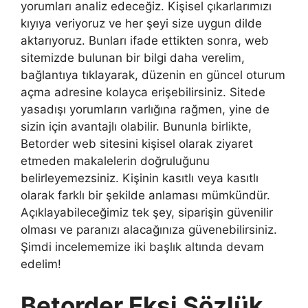
yorumları analiz edeceğiz. Kişisel çıkarlarımızı
kıyıya veriyoruz ve her şeyi size uygun dilde
aktarıyoruz. Bunları ifade ettikten sonra, web
sitemizde bulunan bir bilgi daha verelim,
bağlantıya tıklayarak, düzenin en güncel oturum
açma adresine kolayca erişebilirsiniz. Sitede
yasadışı yorumların varlığına rağmen, yine de
sizin için avantajlı olabilir. Bununla birlikte,
Betorder web sitesini kişisel olarak ziyaret
etmeden makalelerin doğruluğunu
belirleyemezsiniz. Kişinin kasıtlı veya kasıtlı
olarak farklı bir şekilde anlaması mümkündür.
Açıklayabileceğimiz tek şey, siparişin güvenilir
olması ve paranızı alacağınıza güvenebilirsiniz.
Şimdi incelememize iki başlık altında devam
edelim!
Betorder Ekşi Sözlük