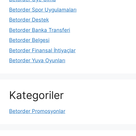
Betorder Spor Uygulamaları
Betorder Destek
Betorder Banka Transferi
Betorder Belgesi
Betorder Finansal İhtiyaçlar
Betorder Yuva Oyunları
Kategoriler
Betorder Promosyonlar