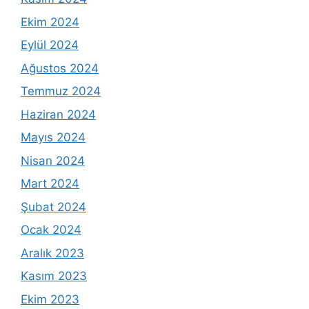
Ekim 2024
Eylül 2024
Ağustos 2024
Temmuz 2024
Haziran 2024
Mayıs 2024
Nisan 2024
Mart 2024
Şubat 2024
Ocak 2024
Aralık 2023
Kasım 2023
Ekim 2023