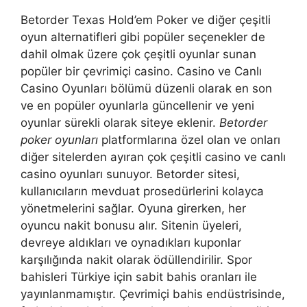
Betorder Texas Hold’em Poker ve diğer çeşitli
oyun alternatifleri gibi popüler seçenekler de
dahil olmak üzere çok çeşitli oyunlar sunan
popüler bir çevrimiçi casino. Casino ve Canlı
Casino Oyunları bölümü düzenli olarak en son
ve en popüler oyunlarla güncellenir ve yeni
oyunlar sürekli olarak siteye eklenir.
Betorder
poker oyunları
platformlarına özel olan ve onları
diğer sitelerden ayıran çok çeşitli casino ve canlı
casino oyunları sunuyor. Betorder sitesi,
kullanıcıların mevduat prosedürlerini kolayca
yönetmelerini sağlar. Oyuna girerken, her
oyuncu nakit bonusu alır. Sitenin üyeleri,
devreye aldıkları ve oynadıkları kuponlar
karşılığında nakit olarak ödüllendirilir. Spor
bahisleri Türkiye için sabit bahis oranları ile
yayınlanmamıştır. Çevrimiçi bahis endüstrisinde,