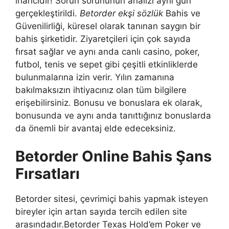
inancıdır! Sorun sorununun analizi aynı gün
gerçekleştirildi.
Betorder ekşi sözlük
Bahis ve
Güvenilirliği, küresel olarak tanınan saygın bir
bahis şirketidir. Ziyaretçileri için çok sayıda
fırsat sağlar ve aynı anda canlı casino, poker,
futbol, ​​tenis ve sepet gibi çeşitli etkinliklerde
bulunmalarına izin verir. Yılın zamanına
bakılmaksızın ihtiyacınız olan tüm bilgilere
erişebilirsiniz. Bonusu ve bonuslara ek olarak,
bonusunda ve aynı anda tanıttığınız bonuslarda
da önemli bir avantaj elde edeceksiniz.
Betorder Online Bahis Şans
Fırsatları
Betorder sitesi, çevrimiçi bahis yapmak isteyen
bireyler için artan sayıda tercih edilen site
arasındadır.Betorder Texas Hold’em Poker ve