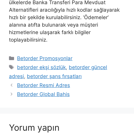
ülkelerde Banka Transferi Para Mevduat
Alternatifleri aracılığıyla hızlı kodlar sağlayarak
hızlı bir şekilde kurulabilirsiniz. ‘Ödemeler’
alanına atıfta bulunarak veya müşteri
hizmetlerine ulaşarak farklı bilgiler
toplayabilirsiniz.
Kategoriler
Betorder Promosyonlar
Etiketler
betorder ekşi sözlük
,
betorder güncel
adresi
,
betorder şans fırsatları
Betorder Resmi Adres
Betorder Global Bahis
Yorum yapın