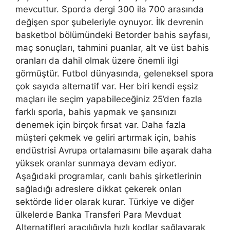
mevcuttur. Sporda dergi 300 ila 700 arasında
değişen spor şubeleriyle oynuyor. İlk devrenin
basketbol bölümündeki Betorder bahis sayfası,
maç sonuçları, tahmini puanlar, alt ve üst bahis
oranları da dahil olmak üzere önemli ilgi
görmüştür. Futbol dünyasında, geleneksel spora
çok sayıda alternatif var. Her biri kendi eşsiz
maçları ile seçim yapabileceğiniz 25’den fazla
farklı sporla, bahis yapmak ve şansınızı
denemek için birçok fırsat var. Daha fazla
müşteri çekmek ve geliri artırmak için, bahis
endüstrisi Avrupa ortalamasını bile aşarak daha
yüksek oranlar sunmaya devam ediyor.
Aşağıdaki programlar, canlı bahis şirketlerinin
sağladığı adreslere dikkat çekerek onları
sektörde lider olarak kurar. Türkiye ve diğer
ülkelerde Banka Transferi Para Mevduat
Alternatifleri aracılığıyla hızlı kodlar sağlayarak