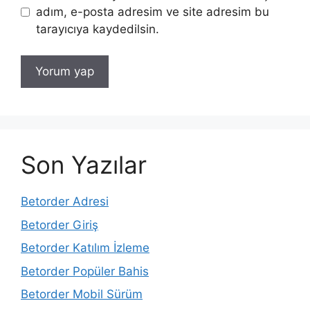
adım, e-posta adresim ve site adresim bu
tarayıcıya kaydedilsin.
Son Yazılar
Betorder Adresi
Betorder Giriş
Betorder Katılım İzleme
Betorder Popüler Bahis
Betorder Mobil Sürüm