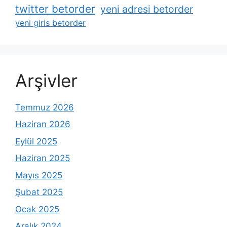
twitter betorder
yeni adresi betorder
yeni giris betorder
Arşivler
Temmuz 2026
Haziran 2026
Eylül 2025
Haziran 2025
Mayıs 2025
Şubat 2025
Ocak 2025
Aralık 2024