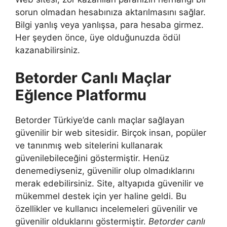
sorun olmadan hesabınıza aktarılmasını sağlar.
Bilgi yanlış veya yanlışsa, para hesaba girmez.
Her şeyden önce, üye olduğunuzda ödül
kazanabilirsiniz.
Betorder Canlı Maçlar
Eğlence Platformu
Betorder Türkiye’de canlı maçlar sağlayan
güvenilir bir web sitesidir. Birçok insan, popüler
ve tanınmış web sitelerini kullanarak
güvenilebileceğini göstermiştir. Henüz
denemediyseniz, güvenilir olup olmadıklarını
merak edebilirsiniz. Site, altyapıda güvenilir ve
mükemmel destek için yer haline geldi. Bu
özellikler ve kullanıcı incelemeleri güvenilir ve
güvenilir olduklarını göstermiştir.
Betorder canlı