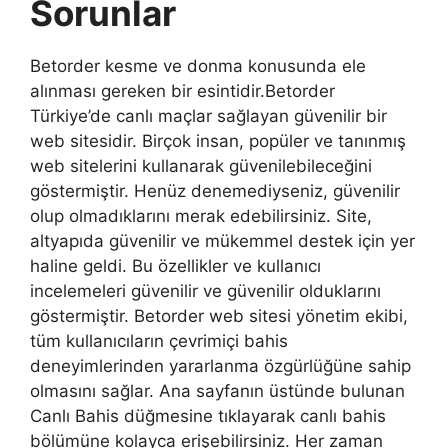
Sorunlar
Betorder kesme ve donma konusunda ele
alınması gereken bir esintidir.Betorder
Türkiye’de canlı maçlar sağlayan güvenilir bir
web sitesidir. Birçok insan, popüler ve tanınmış
web sitelerini kullanarak güvenilebileceğini
göstermiştir. Henüz denemediyseniz, güvenilir
olup olmadıklarını merak edebilirsiniz. Site,
altyapıda güvenilir ve mükemmel destek için yer
haline geldi. Bu özellikler ve kullanıcı
incelemeleri güvenilir ve güvenilir olduklarını
göstermiştir. Betorder web sitesi yönetim ekibi,
tüm kullanıcıların çevrimiçi bahis
deneyimlerinden yararlanma özgürlüğüne sahip
olmasını sağlar. Ana sayfanın üstünde bulunan
Canlı Bahis düğmesine tıklayarak canlı bahis
bölümüne kolayca erişebilirsiniz. Her zaman