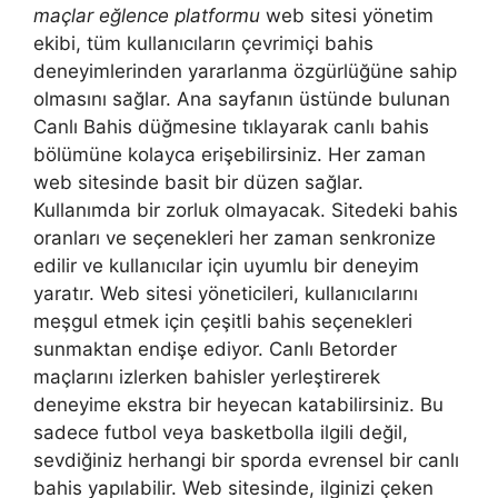
maçlar eğlence platformu
web sitesi yönetim
ekibi, tüm kullanıcıların çevrimiçi bahis
deneyimlerinden yararlanma özgürlüğüne sahip
olmasını sağlar. Ana sayfanın üstünde bulunan
Canlı Bahis düğmesine tıklayarak canlı bahis
bölümüne kolayca erişebilirsiniz. Her zaman
web sitesinde basit bir düzen sağlar.
Kullanımda bir zorluk olmayacak. Sitedeki bahis
oranları ve seçenekleri her zaman senkronize
edilir ve kullanıcılar için uyumlu bir deneyim
yaratır. Web sitesi yöneticileri, kullanıcılarını
meşgul etmek için çeşitli bahis seçenekleri
sunmaktan endişe ediyor. Canlı Betorder
maçlarını izlerken bahisler yerleştirerek
deneyime ekstra bir heyecan katabilirsiniz. Bu
sadece futbol veya basketbolla ilgili değil,
sevdiğiniz herhangi bir sporda evrensel bir canlı
bahis yapılabilir. Web sitesinde, ilginizi çeken