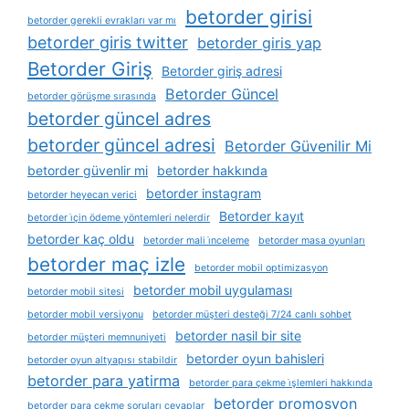
betorder girisi
betorder gerekli evrakları var mı
betorder giris twitter
betorder giris yap
Betorder Giriş
Betorder giriş adresi
Betorder Güncel
betorder görüşme sırasında
betorder güncel adres
betorder güncel adresi
Betorder Güvenilir Mi
betorder güvenlir mi
betorder hakkında
betorder instagram
betorder heyecan verici
Betorder kayıt
betorder i̇çin ödeme yöntemleri nelerdir
betorder kaç oldu
betorder mali i̇nceleme
betorder masa oyunları
betorder maç izle
betorder mobil optimizasyon
betorder mobil uygulaması
betorder mobil sitesi
betorder mobil versiyonu
betorder müşteri desteği 7/24 canlı sohbet
betorder nasil bir site
betorder müşteri memnuniyeti
betorder oyun bahisleri
betorder oyun altyapısı stabildir
betorder para yatirma
betorder para çekme i̇şlemleri hakkında
betorder promosyon
betorder para çekme soruları cevaplar