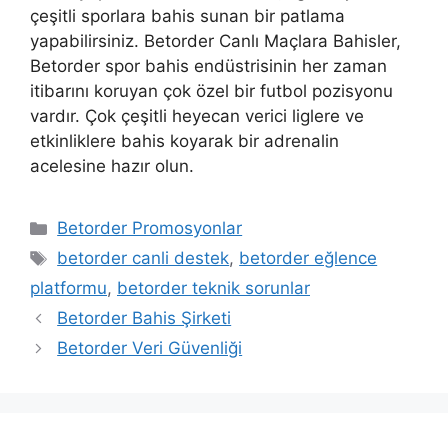
çeşitli sporlara bahis sunan bir patlama
yapabilirsiniz. Betorder Canlı Maçlara Bahisler,
Betorder spor bahis endüstrisinin her zaman
itibarını koruyan çok özel bir futbol pozisyonu
vardır. Çok çeşitli heyecan verici liglere ve
etkinliklere bahis koyarak bir adrenalin
acelesine hazır olun.
Kategoriler
Betorder Promosyonlar
Etiketler
betorder canli destek
,
betorder eğlence
platformu
,
betorder teknik sorunlar
Betorder Bahis Şirketi
Betorder Veri Güvenliği