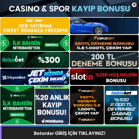
×
Betorder GİRİŞ İÇİN TIKLAYINIZ!