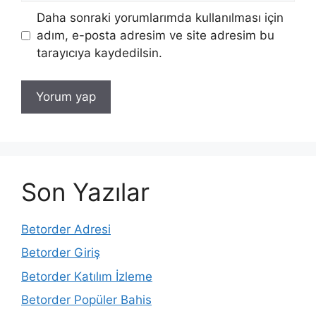
Daha sonraki yorumlarımda kullanılması için
adım, e-posta adresim ve site adresim bu
tarayıcıya kaydedilsin.
Son Yazılar
Betorder Adresi
Betorder Giriş
Betorder Katılım İzleme
Betorder Popüler Bahis