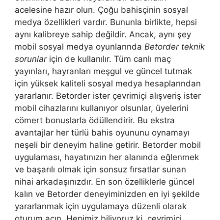
acelesine hazır olun. Çoğu bahisçinin sosyal
medya özellikleri vardır. Bununla birlikte, hepsi
aynı kalibreye sahip değildir. Ancak, aynı şey
mobil sosyal medya oyunlarında
Betorder teknik
sorunlar
için de kullanılır. Tüm canlı maç
yayınları, hayranları meşgul ve güncel tutmak
için yüksek kaliteli sosyal medya hesaplarından
yararlanır. Betorder ister çevrimiçi alışveriş ister
mobil cihazlarını kullanıyor olsunlar, üyelerini
cömert bonuslarla ödüllendirir. Bu ekstra
avantajlar her türlü bahis oyununu oynamayı
neşeli bir deneyim haline getirir. Betorder mobil
uygulaması, hayatınızın her alanında eğlenmek
ve başarılı olmak için sonsuz fırsatlar sunan
nihai arkadaşınızdır. En son özelliklerle güncel
kalın ve Betorder deneyiminizden en iyi şekilde
yararlanmak için uygulamaya düzenli olarak
oturum açın. Hepimiz biliyoruz ki, çevrimiçi