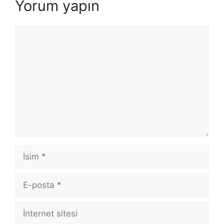
Yorum yapın
Yorum
İsim
E-
posta
İnternet
sitesi