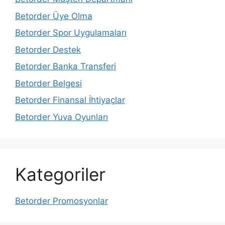
Betorder Üye Olma
Betorder Spor Uygulamaları
Betorder Destek
Betorder Banka Transferi
Betorder Belgesi
Betorder Finansal İhtiyaçlar
Betorder Yuva Oyunları
Kategoriler
Betorder Promosyonlar