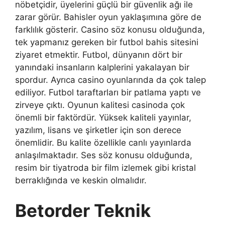
nöbetçidir, üyelerini güçlü bir güvenlik ağı ile
zarar görür. Bahisler oyun yaklaşımına göre de
farklılık gösterir. Casino söz konusu olduğunda,
tek yapmanız gereken bir futbol bahis sitesini
ziyaret etmektir. Futbol, dünyanın dört bir
yanındaki insanların kalplerini yakalayan bir
spordur. Ayrıca casino oyunlarında da çok talep
ediliyor. Futbol taraftarları bir patlama yaptı ve
zirveye çıktı. Oyunun kalitesi casinoda çok
önemli bir faktördür. Yüksek kaliteli yayınlar,
yazılım, lisans ve şirketler için son derece
önemlidir. Bu kalite özellikle canlı yayınlarda
anlaşılmaktadır. Ses söz konusu olduğunda,
resim bir tiyatroda bir film izlemek gibi kristal
berraklığında ve keskin olmalıdır.
Betorder Teknik