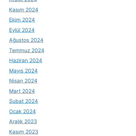
Kasım 2024
Ekim 2024
Eylül 2024
Ağustos 2024
Temmuz 2024
Haziran 2024
Mayıs 2024
Nisan 2024
Mart 2024
Şubat 2024
Ocak 2024
Aralık 2023
Kasım 2023