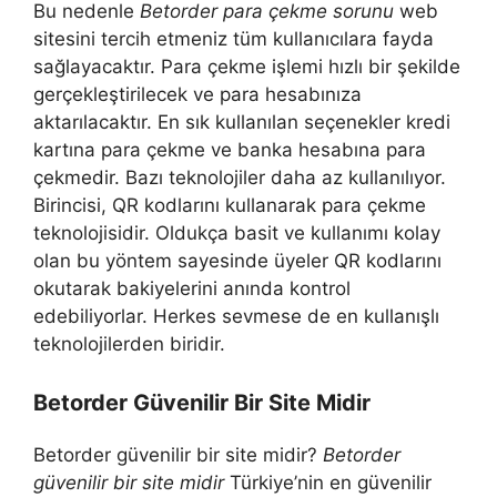
Bu nedenle
Betorder para çekme sorunu
web
sitesini tercih etmeniz tüm kullanıcılara fayda
sağlayacaktır. Para çekme işlemi hızlı bir şekilde
gerçekleştirilecek ve para hesabınıza
aktarılacaktır. En sık kullanılan seçenekler kredi
kartına para çekme ve banka hesabına para
çekmedir. Bazı teknolojiler daha az kullanılıyor.
Birincisi, QR kodlarını kullanarak para çekme
teknolojisidir. Oldukça basit ve kullanımı kolay
olan bu yöntem sayesinde üyeler QR kodlarını
okutarak bakiyelerini anında kontrol
edebiliyorlar. Herkes sevmese de en kullanışlı
teknolojilerden biridir.
Betorder Güvenilir Bir Site Midir
Betorder güvenilir bir site midir?
Betorder
güvenilir bir site midir
Türkiye’nin en güvenilir