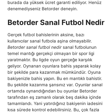
burada da yüksek ücret garanti ediliyor. Henüz
denemediyseniz Betorder deneyin.
Betorder Sanal Futbol Nedir
Gerçek futbol bahislerinin aksine, bazı
kullanıcılar sanal futbola aşina olmayabilir.
Betorder sanal futbol nedir
sanal futbolunun
temel mantığı gerçekçi olmayan bir spor ligi
yaratmaktır. Bu ligde oyun gerçeğe karşılık
geliyor. Oynanan oyunlara bahis yaparak kolay
bir şekilde para kazanmak mümkündür. Oyuna
bakiyenizle bahis yapın. Bu en mantıklı bahistir.
Bu şekilde kazanma şansınız var. Oyunlar sanal
ortamda oynandığından bu oyunlar Betorder
tarafından eş zamanlı olarak beş dakika içinde
tamamlandı. Yani yatırdığınız bakiyenin iadesini
kısa sürede kontrol edebilirsiniz. Bu, çok fazla