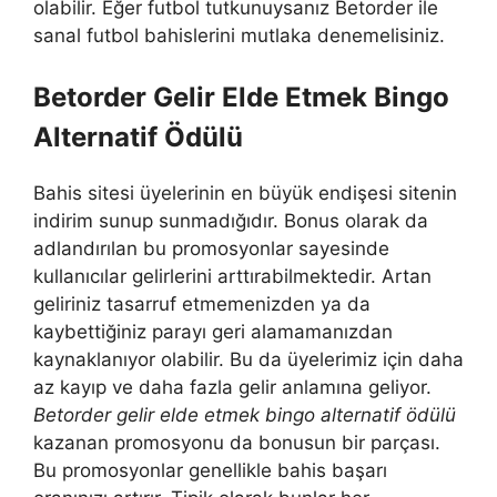
olabilir. Eğer futbol tutkunuysanız Betorder ile
sanal futbol bahislerini mutlaka denemelisiniz.
Betorder Gelir Elde Etmek Bingo
Alternatif Ödülü
Bahis sitesi üyelerinin en büyük endişesi sitenin
indirim sunup sunmadığıdır. Bonus olarak da
adlandırılan bu promosyonlar sayesinde
kullanıcılar gelirlerini arttırabilmektedir. Artan
geliriniz tasarruf etmemenizden ya da
kaybettiğiniz parayı geri alamamanızdan
kaynaklanıyor olabilir. Bu da üyelerimiz için daha
az kayıp ve daha fazla gelir anlamına geliyor.
Betorder gelir elde etmek bingo alternatif ödülü
kazanan promosyonu da bonusun bir parçası.
Bu promosyonlar genellikle bahis başarı