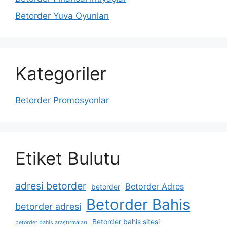
Betorder Yuva Oyunları
Kategoriler
Betorder Promosyonlar
Etiket Bulutu
adresi betorder
Betorder Adres
betorder
Betorder Bahis
betorder adresi
Betorder bahis sitesi
betorder bahis araştırmaları