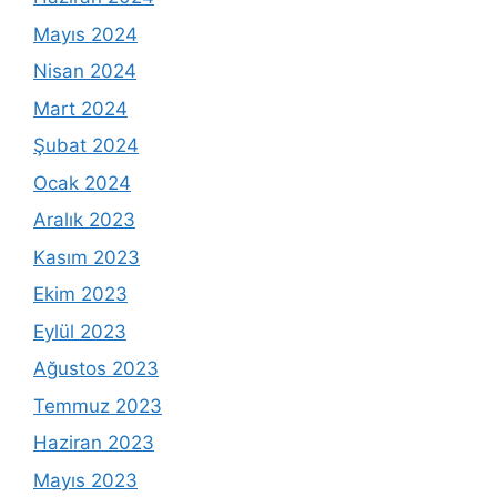
Mayıs 2024
Nisan 2024
Mart 2024
Şubat 2024
Ocak 2024
Aralık 2023
Kasım 2023
Ekim 2023
Eylül 2023
Ağustos 2023
Temmuz 2023
Haziran 2023
Mayıs 2023