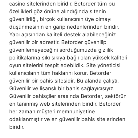
casino sitelerinden biridir. Betorder tüm bu
özellikleri göz önüne alındığında sitenin
güvenilirliği, birçok kullanıcının üye olmayı
düşünmesinin en garip nedenlerinden biridir.
Yapı açısından kaliteli destek alabileceğiniz
güvenilir bir adrestir. Betorder güvenilip
güvenilemeyeceğini sorduğumuzda gizlilik
politikalarına sıkı sıkıya bağlı olan yüksek kaliteli
oyun sitelerini tespit edebildik. Site yöneticisi
kullanıcıların tüm haklarını korur. Betorder
güvenilir bir bahis sitesidir. Bu alanda çalıştı.
Güvenilir ve lisanslı bir bahis sağlayıcısıyız.
Güvenilir bahisçiler arasında Betorder, sektörün
en tanınmış web sitelerinden biridir. Betorder
her zaman müşteri memnuniyetine
odaklanmıştır ve en güvenilir bahis sitelerinden
biridir.