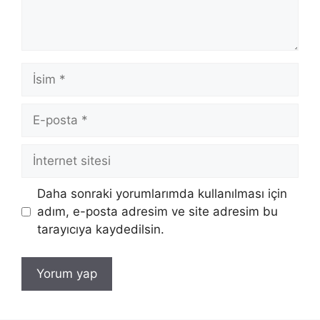
İsim
E-
posta
İnternet
sitesi
Daha sonraki yorumlarımda kullanılması için
adım, e-posta adresim ve site adresim bu
tarayıcıya kaydedilsin.