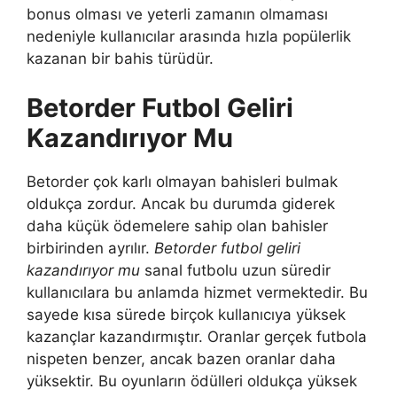
bonus olması ve yeterli zamanın olmaması
nedeniyle kullanıcılar arasında hızla popülerlik
kazanan bir bahis türüdür.
Betorder Futbol Geliri
Kazandırıyor Mu
Betorder çok karlı olmayan bahisleri bulmak
oldukça zordur. Ancak bu durumda giderek
daha küçük ödemelere sahip olan bahisler
birbirinden ayrılır.
Betorder futbol geliri
kazandırıyor mu
sanal futbolu uzun süredir
kullanıcılara bu anlamda hizmet vermektedir. Bu
sayede kısa sürede birçok kullanıcıya yüksek
kazançlar kazandırmıştır. Oranlar gerçek futbola
nispeten benzer, ancak bazen oranlar daha
yüksektir. Bu oyunların ödülleri oldukça yüksek