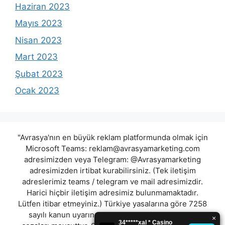
Haziran 2023
Mayıs 2023
Nisan 2023
Mart 2023
Şubat 2023
Ocak 2023
"Avrasya'nın en büyük reklam platformunda olmak için
Microsoft Teams:
reklam@avrasyamarketing.com
adresimizden veya Telegram: @Avrasyamarketing
adresimizden irtibat kurabilirsiniz. (Tek iletişim
adreslerimiz teams / telegram ve mail adresimizdir.
Harici hiçbir iletişim adresimiz bulunmamaktadır.
Lütfen itibar etmeyiniz.) Türkiye yasalarına göre 7258
sayılı kanun uyarınca yasa dışı bahis oynamanın