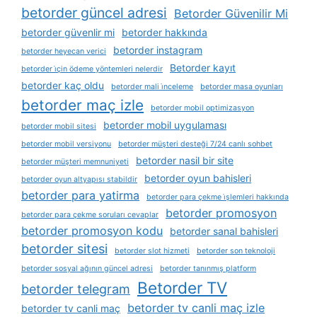
betorder güncel adresi
Betorder Güvenilir Mi
betorder güvenlir mi
betorder hakkında
betorder instagram
betorder heyecan verici
Betorder kayıt
betorder i̇çin ödeme yöntemleri nelerdir
betorder kaç oldu
betorder mali i̇nceleme
betorder masa oyunları
betorder maç izle
betorder mobil optimizasyon
betorder mobil uygulaması
betorder mobil sitesi
betorder mobil versiyonu
betorder müşteri desteği 7/24 canlı sohbet
betorder nasil bir site
betorder müşteri memnuniyeti
betorder oyun bahisleri
betorder oyun altyapısı stabildir
betorder para yatirma
betorder para çekme i̇şlemleri hakkında
betorder promosyon
betorder para çekme soruları cevaplar
betorder promosyon kodu
betorder sanal bahisleri
betorder sitesi
betorder slot hizmeti
betorder son teknoloji
betorder sosyal ağının güncel adresi
betorder tanınmış platform
Betorder TV
betorder telegram
betorder tv canli maç izle
betorder tv canli maç