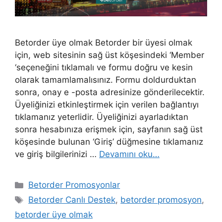
Betorder üye olmak Betorder bir üyesi olmak
için, web sitesinin sağ üst köşesindeki ‘Member
‘seçeneğini tıklamalı ve formu doğru ve kesin
olarak tamamlamalısınız. Formu doldurduktan
sonra, onay e -posta adresinize gönderilecektir.
Üyeliğinizi etkinleştirmek için verilen bağlantıyı
tıklamanız yeterlidir. Üyeliğinizi ayarladıktan
sonra hesabınıza erişmek için, sayfanın sağ üst
köşesinde bulunan ‘Giriş’ düğmesine tıklamanız
ve giriş bilgilerinizi …
Devamını oku…
Kategoriler
Betorder Promosyonlar
Etiketler
Betorder Canlı Destek
,
betorder promosyon
,
betorder üye olmak