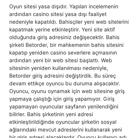
Oyun sitesi yasa dışıdır. Yapılan incelemenin
ardından casino sitesi yasa dışı faaliyet
nedeniyle kapatıldı. Bahisçiler yeni web sitelerini
kapatmak yerine etkinleştirir. Yeni site aktif
olduğunda giriş adresiniz değişecektir. Bahis
şirketi Betorder, bir mahkemenin bahis sitesini
kapatıp yeniden casino severlere açmasının
ardından yeni bir web sitesi başlattı. Web
sitesinin yeniden kullanılması nedeniyle,
Betorder giriş adresini değiştirdik. Bu süreç
devam ettikçe oyuncu bu duruma alışacaktır.
Oyuncu, oyunu oynamak için web sitesine giriş
yapmaya çalıştığı için giriş yapamıyor. Giriş
yapamayan oyuncular sayfanın yenilendiğini
bilirler. Bahis şirketinin yeni adresi
etkinleştirildiğinde oyuncular şirketin sosyal
ağlarındaki mevcut adreslerini kullanarak yeni
bir giriş adresi alacaklardır. Oyuncu kullanıcı adı