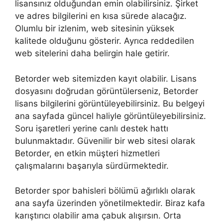
lisansınız olduğundan emin olabilirsiniz. Şirket
ve adres bilgilerini en kısa sürede alacağız.
Olumlu bir izlenim, web sitesinin yüksek
kalitede olduğunu gösterir. Ayrıca reddedilen
web sitelerini daha belirgin hale getirir.
Betorder web sitemizden kayıt olabilir. Lisans
dosyasını doğrudan görüntülerseniz, Betorder
lisans bilgilerini görüntüleyebilirsiniz. Bu belgeyi
ana sayfada güncel haliyle görüntüleyebilirsiniz.
Soru işaretleri yerine canlı destek hattı
bulunmaktadır. Güvenilir bir web sitesi olarak
Betorder, en etkin müşteri hizmetleri
çalışmalarını başarıyla sürdürmektedir.
Betorder spor bahisleri bölümü ağırlıklı olarak
ana sayfa üzerinden yönetilmektedir. Biraz kafa
karıştırıcı olabilir ama çabuk alışırsın. Orta