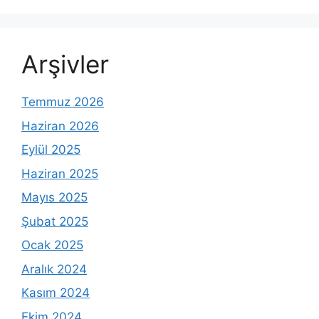
Arşivler
Temmuz 2026
Haziran 2026
Eylül 2025
Haziran 2025
Mayıs 2025
Şubat 2025
Ocak 2025
Aralık 2024
Kasım 2024
Ekim 2024