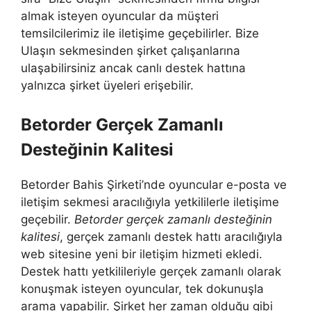
almak isteyen oyuncular da müşteri
temsilcilerimiz ile iletişime geçebilirler. Bize
Ulaşın sekmesinden şirket çalışanlarına
ulaşabilirsiniz ancak canlı destek hattına
yalnızca şirket üyeleri erişebilir.
Betorder Gerçek Zamanlı
Desteğinin Kalitesi
Betorder Bahis Şirketi’nde oyuncular e-posta ve
iletişim sekmesi aracılığıyla yetkililerle iletişime
geçebilir.
Betorder gerçek zamanlı desteğinin
kalitesi
, gerçek zamanlı destek hattı aracılığıyla
web sitesine yeni bir iletişim hizmeti ekledi.
Destek hattı yetkilileriyle gerçek zamanlı olarak
konuşmak isteyen oyuncular, tek dokunuşla
arama yapabilir. Şirket her zaman olduğu gibi