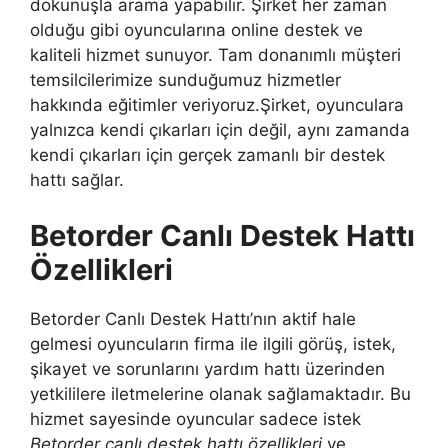
dokunuşla arama yapabilir. Şirket her zaman
olduğu gibi oyuncularına online destek ve
kaliteli hizmet sunuyor. Tam donanımlı müşteri
temsilcilerimize sunduğumuz hizmetler
hakkında eğitimler veriyoruz.Şirket, oyunculara
yalnızca kendi çıkarları için değil, aynı zamanda
kendi çıkarları için gerçek zamanlı bir destek
hattı sağlar.
Betorder Canlı Destek Hattı
Özellikleri
Betorder Canlı Destek Hattı’nın aktif hale
gelmesi oyuncuların firma ile ilgili görüş, istek,
şikayet ve sorunlarını yardım hattı üzerinden
yetkililere iletmelerine olanak sağlamaktadır. Bu
hizmet sayesinde oyuncular sadece istek
Betorder canlı destek hattı özellikleri
ve