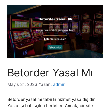
Betorder Yasal Mı
Mayıs 31, 2023
Yazarı:
admin
Betorder yasal mı tabii ki hizmet yasa dışıdır.
Yasadışı bahisçileri hedefler. Ancak, bir site