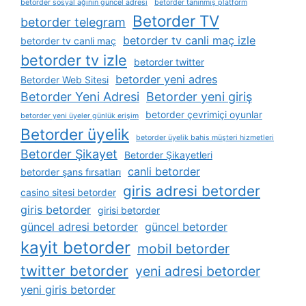
betorder sosyal ağının güncel adresi
betorder tanınmış platform
Betorder TV
betorder telegram
betorder tv canli maç izle
betorder tv canli maç
betorder tv izle
betorder twitter
betorder yeni adres
Betorder Web Sitesi
Betorder Yeni Adresi
Betorder yeni giriş
betorder çevrimiçi oyunlar
betorder yeni üyeler günlük erişim
Betorder üyelik
betorder üyelik bahis müşteri hizmetleri
Betorder Şikayet
Betorder Şikayetleri
canli betorder
betorder şans fırsatları
giris adresi betorder
casino sitesi betorder
giris betorder
girisi betorder
güncel adresi betorder
güncel betorder
kayit betorder
mobil betorder
twitter betorder
yeni adresi betorder
yeni giris betorder