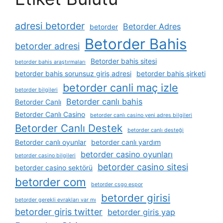
adresi betorder
Betorder Adres
betorder
Betorder Bahis
betorder adresi
Betorder bahis sitesi
betorder bahis araştırmaları
betorder bahis sorunsuz giriş adresi
betorder bahis şirketi
betorder canli maç izle
betorder bilgileri
Betorder canlı bahis
Betorder Canlı
Betorder Canlı Casino
betorder canlı casino yeni adres bilgileri
Betorder Canlı Destek
betorder canlı desteği
Betorder canlı oyunlar
betorder canlı yardım
betorder casino oyunları
betorder casino bilgileri
betorder casino sitesi
betorder casino sektörü
betorder com
betorder csgo espor
betorder girisi
betorder gerekli evrakları var mı
betorder giris twitter
betorder giris yap