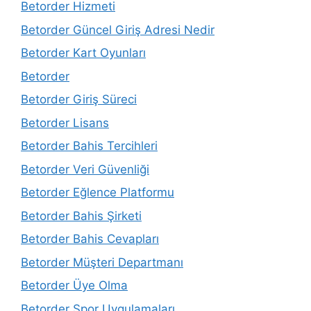
Betorder Hizmeti
Betorder Güncel Giriş Adresi Nedir
Betorder Kart Oyunları
Betorder
Betorder Giriş Süreci
Betorder Lisans
Betorder Bahis Tercihleri
Betorder Veri Güvenliği
Betorder Eğlence Platformu
Betorder Bahis Şirketi
Betorder Bahis Cevapları
Betorder Müşteri Departmanı
Betorder Üye Olma
Betorder Spor Uygulamaları