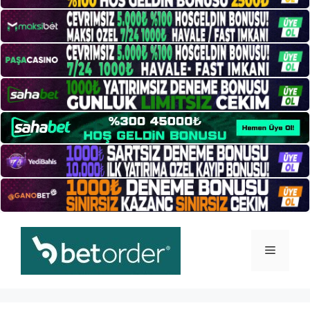
İçeriğe
atla
Menü