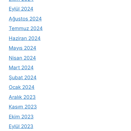
Eylül 2024
Ağustos 2024
Temmuz 2024
Haziran 2024
Mayıs 2024
Nisan 2024
Mart 2024
Şubat 2024
Ocak 2024
Aralık 2023
Kasım 2023
Ekim 2023
Eylül 2023