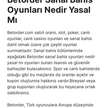
Oyunları Nedir Yasal
Mı
Betorder.com sabit oranlı, slot, poker, canlı
oyunlar, canlı casino oyunları ve sanal bahis
dahil olmak üzere çok çeşitli oyunlar
sunmaktadır. Sanal bahis bölümlerinde
aşağıdaki
Betorder sanal bahis oyunları nedir
yasal mı
oyunları sunan lisanslı ve güvenilir
bahisçiler bulacaksınız: Spor ve canlı bahislerde
olduğu gibi bu maçlarda da oranlar açıktır ve
kupon oluşturma hakkınız vardır.Bireysel veya
grup kuponları oluşturarak bu heyecana ortak
olabilirsiniz.
Betorder, Türk oyunculara Avrupa düzeyinde