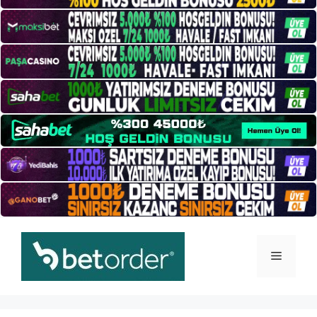
İçeriğe
atla
Menü