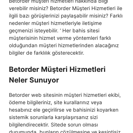
Betorder müşteri hizmetleri hakkında bilgi
verebilir misiniz? Betorder Müşteri Hizmetleri ile
ilgili bazı görüşlerinizi paylaşabilir misiniz? Farklı
nedenler müşteri hizmetleriyle iletişime
geçmenizi isteyebilir. ‘ Her bahis sitesi
müşterisinin hizmet verme yöntemleri farklı
olduğundan müşteri hizmetlerinden alacağınız
bilgiler de farklılık gösterecektir.
Betorder Müşteri Hizmetleri
Neler Sunuyor
Betorder web sitesinin müşteri hizmetleri ekibi,
ödeme bilgileriniz, site kurallarınız veya
hesabınız ele geçirilirse ve bahisinizi koyarken
sistemik sorunlarla karşılaşırsanız sizi
bilgilendirecektir. Sitede sorun olması
durumunda, bunların çözülmesine ve kesintisiz