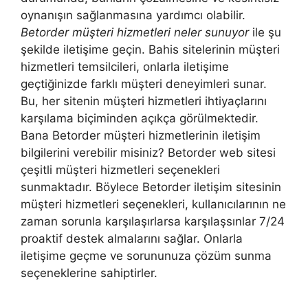
oynanışın sağlanmasına yardımcı olabilir.
Betorder müşteri hizmetleri neler sunuyor
ile şu
şekilde iletişime geçin. Bahis sitelerinin müşteri
hizmetleri temsilcileri, onlarla iletişime
geçtiğinizde farklı müşteri deneyimleri sunar.
Bu, her sitenin müşteri hizmetleri ihtiyaçlarını
karşılama biçiminden açıkça görülmektedir.
Bana Betorder müşteri hizmetlerinin iletişim
bilgilerini verebilir misiniz? Betorder web sitesi
çeşitli müşteri hizmetleri seçenekleri
sunmaktadır. Böylece Betorder iletişim sitesinin
müşteri hizmetleri seçenekleri, kullanıcılarının ne
zaman sorunla karşılaşırlarsa karşılaşsınlar 7/24
proaktif destek almalarını sağlar. Onlarla
iletişime geçme ve sorununuza çözüm sunma
seçeneklerine sahiptirler.