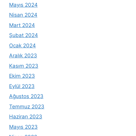
Mayıs 2024
Nisan 2024
Mart 2024
Şubat 2024
Ocak 2024
Aralık 2023
Kasım 2023
Ekim 2023
Eylül 2023
Ağustos 2023
Temmuz 2023
Haziran 2023
Mayıs 2023