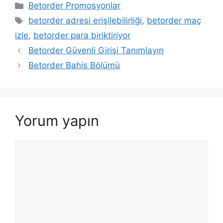
Kategoriler
Betorder Promosyonlar
Etiketler
betorder adresi erişilebilirliği
,
betorder maç
izle
,
betorder para biriktiriyor
Betorder Güvenli Girişi Tanımlayın
Betorder Bahis Bölümü
Yorum yapın
Yorum