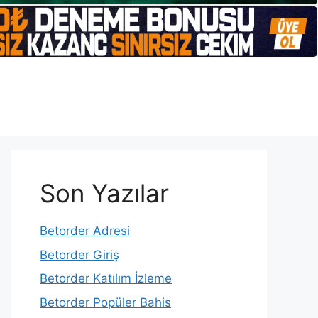
Son Yazılar
Betorder Adresi
Betorder Giriş
Betorder Katılım İzleme
Betorder Popüler Bahis