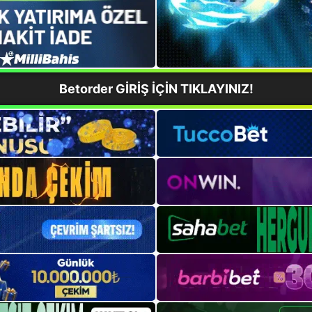
Betorder GİRİŞ İÇİN TIKLAYINIZ!