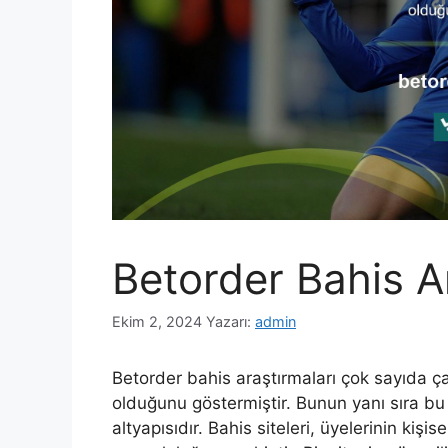
Betorder Bahis A
Ekim 2, 2024
Yazarı:
admin
Betorder bahis araştırmaları çok sayıda çal
olduğunu göstermiştir. Bunun yanı sıra bu 
altyapısıdır. Bahis siteleri, üyelerinin kişi