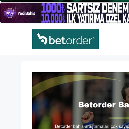
İçeriğe
atla