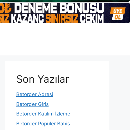
Son Yazılar
Betorder Adresi
Betorder Giriş
Betorder Katılım İzleme
Betorder Popüler Bahis