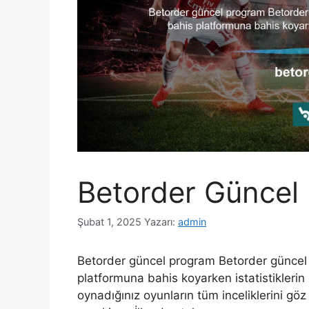
Betorder Güncel
Şubat 1, 2025
Yazarı:
admin
Betorder güncel program Betorder güncel b
platformuna bahis koyarken istatistikleri
oynadığınız oyunların tüm inceliklerini gö